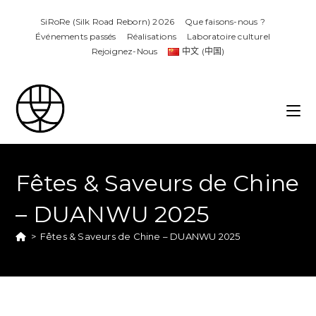
SiRoRe (Silk Road Reborn) 2026
Que faisons-nous ?
Événements passés
Réalisations​
Laboratoire culturel
Rejoignez-Nous
中文 (中国)
Fêtes & Saveurs de Chine
– DUANWU​ 2025
>
Fêtes & Saveurs de Chine – DUANWU​ 2025